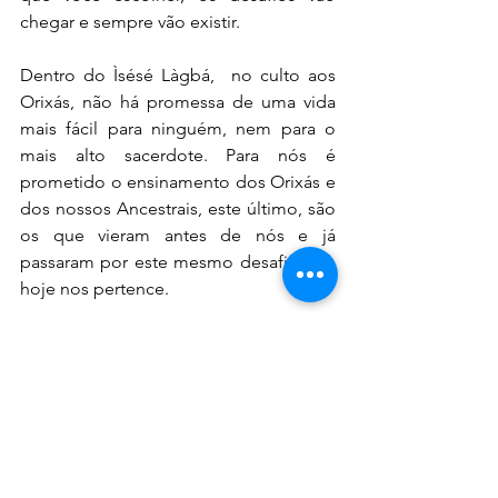
chegar e sempre vão existir.
Dentro do Ìsésé Làgbá,  no culto aos 
Orixás, não há promessa de uma vida 
mais fácil para ninguém, nem para o 
mais alto sacerdote. Para nós é 
prometido o ensinamento dos Orixás e 
dos nossos Ancestrais, este último, são 
os que vieram antes de nós e já 
passaram por este mesmo desafio que 
hoje nos pertence.
Para nós é ensinado a cultuar Exú, para 
que ele traga o Equilíbrio da vida, assim 
como o de Obatalá e Egbé, para que 
eles possam nos dar motivos  para 
sorrir. Aprendemos a reconhecer as 