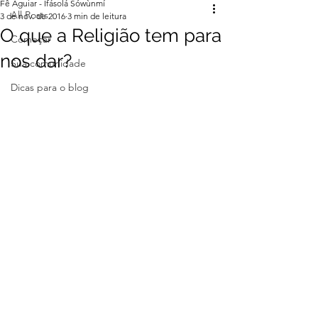
Fê Aguiar - Ifásolá Sówùnmí
All Posts
3 de nov. de 2016
3 min de leitura
O que a Religião tem para
Começar
nos dar?
Sua comunidade
Dicas para o blog