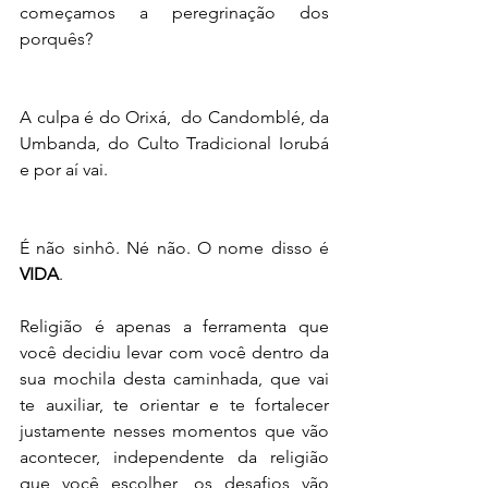
começamos a peregrinação dos 
porquês?
A culpa é do Orixá,  do Candomblé, da 
Umbanda, do Culto Tradicional Iorubá 
e por aí vai.
É não sinhô. Né não. O nome disso é 
VIDA
.
Religião é apenas a ferramenta que 
você decidiu levar com você dentro da 
sua mochila desta caminhada, que vai 
te auxiliar, te orientar e te fortalecer 
justamente nesses momentos que vão 
acontecer, independente da religião 
que você escolher, os desafios vão 