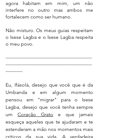
agora habitam em mim, um não 
interfere no outro mas ambos me 
fortalecem como ser humano.
Não misturo. Os meus guias respeitam 
o Isese Lagba e o Isese Lagba respeita 
o meu povo.
--------------------------------------------------------
--------------------------------------------------------
-----------
Eu, Ifásolà, desejo que você que é da 
Umbanda e em algum momento 
pensou em "migrar" para o Isese 
Lagba, desejo que você tenha sempre 
um 
Coração Grato
 e que jamais 
esqueça aqueles que te ajudaram e te 
estenderam a mão nos momentos mais 
críticos da sua vida. A verdadeira 