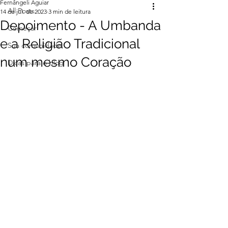
Fernângeli Aguiar
All Posts
14 de jul. de 2023
3 min de leitura
Depoimento - A Umbanda
Começar
e a Religião Tradicional
Sua comunidade
num mesmo Coração
Dicas para o blog