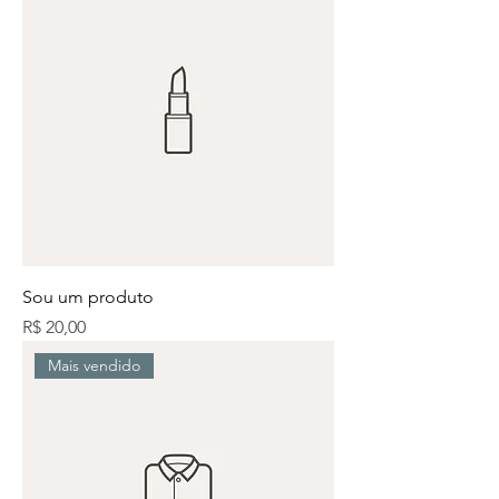
Sou um produto
Preço
R$ 20,00
Mais vendido