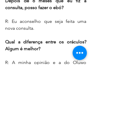
Depois de 6 meses que eu fiz a 
consulta, posso fazer o ebó?
R: Eu aconselho que seja feita uma 
nova consulta.
Qual a diferença entre os oráculos? 
Algum é melhor?
R: A minha opinião e a do Oluwo 
Sérgio Borges é de que nesse 
momento, a diferença vai estar na 
capacitação do olhador e não no 
oráculo. Os oráculos integralmente 
oferecem todos os elementos para 
propiciar uma solução para o 
consulente. Neste momento os 
fundamentos e conhecimentos são 
essenciais e fazem a diferença.