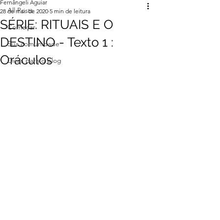
Fernângeli Aguiar
All Posts
28 de mai. de 2020
5 min de leitura
SÉRIE: RITUAIS E O
Começar
DESTINO - Texto 1 :
Sua comunidade
Oráculos
Dicas para o blog