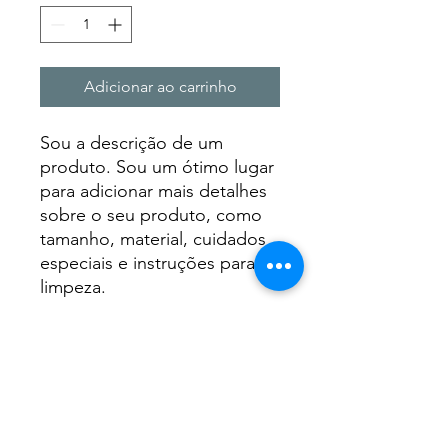
Adicionar ao carrinho
Sou a descrição de um
produto. Sou um ótimo lugar
para adicionar mais detalhes
sobre o seu produto, como
tamanho, material, cuidados
especiais e instruções para
limpeza.
INFORMAÇÕES DO PRODUTO
Sou um detalhe do produto. Sou um
POLÍTICA DE RETORNO E
ótimo lugar para adicionar mais
REEMBOLSO
detalhes sobre o seu produto, como