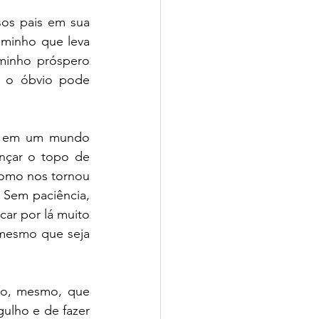
os pais em sua 
minho que leva 
minho próspero 
 o óbvio pode 
s em um mundo 
çar o topo de 
como nos tornou 
 Sem paciência, 
ar por lá muito 
 mesmo que seja 
to, mesmo, que 
lho e de fazer 