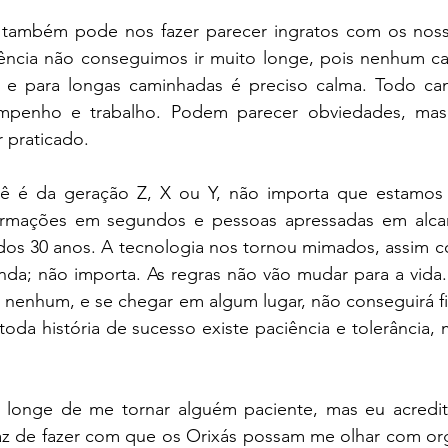
a também pode nos fazer parecer ingratos com os noss
iência não conseguimos ir muito longe, pois nenhum ca
, e para longas caminhadas é preciso calma. Todo ca
empenho e trabalho. Podem parecer obviedades, mas
 praticado.
cê é da geração Z, X ou Y, não importa que estamo
ormações em segundos e pessoas apressadas em alcan
s dos 30 anos. A tecnologia nos tornou mimados, assim 
nda; não importa. As regras não vão mudar para a vida.
 nenhum, e se chegar em algum lugar, não conseguirá fic
toda história de sucesso existe paciência e tolerância,
u longe de me tornar alguém paciente, mas eu acredi
z de fazer com que os Orixás possam me olhar com orgu