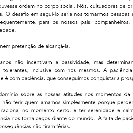
uvesse ordem no corpo social. Nós, cultuadores de orix
s. O desafio em seguí-lo seria nos tornarmos pessoas m
equentemente, para os nossos pais, companheiros,  fi
iedade. 
 nem pretenção de alcançá-la. 
banos não incentivam a passividade, mas determina
 tolerantes, inclusive com nós mesmos. A paciência
, e é com paciência, que conseguimos conquistar a pros
 domínio sobre as nossas atitudes nos momentos da r
 É não ferir quem amamos simplesmente porque perdem
r racional no momento certo, é ter serenidade e ca
ncia nos torna cegos diante do mundo.  A falta de paciê
nsequências não tiram férias.