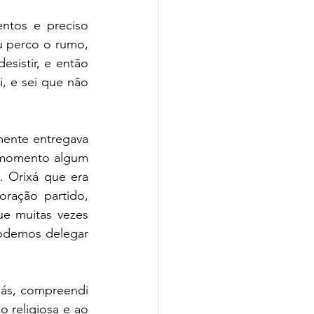
ntos e preciso 
 perco o rumo, 
istir, e então 
, e sei que não 
ente entregava 
 momento algum 
 Orixá que era 
ração partido, 
e muitas vezes 
odemos delegar 
ás, compreendi 
 religiosa e ao 