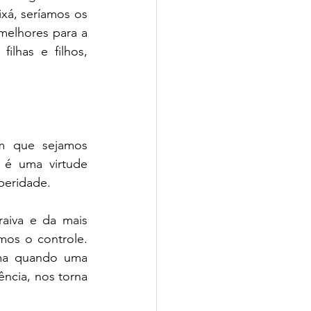
á, seríamos os 
elhores para a 
lhas e filhos, 
m que sejamos 
 é uma virtude 
peridade.
aiva e da mais 
os o controle. 
lma quando uma 
ncia, nos torna 