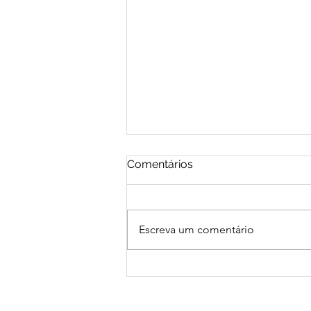
Comentários
Escreva um comentário
Os Yorùbá que imaginamos
e os Yorùbá que
encontramos