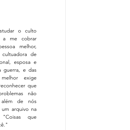
udar o culto 
ei a me cobrar 
essoa melhor, 
ultuadora de 
onal, esposa e 
 guerra, e das 
 melhor exige 
 reconhecer que 
roblemas não 
além de nós 
 um arquivo na 
"Coisas que 
cê."