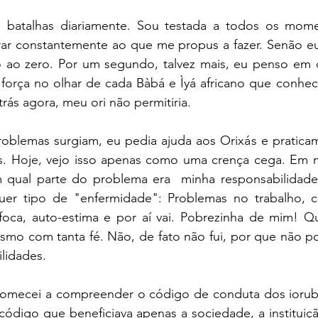
o batalhas diariamente. Sou testada a todos os mome
rar constantemente ao que me propus a fazer. Senão eu
 ao zero. Por um segundo, talvez mais, eu penso em des
força no olhar de cada Bàbá e Ìyá africano que conheci
trás agora, meu ori não permitiria.
oblemas surgiam, eu pedia ajuda aos Orixás e praticam
s. Hoje, vejo isso apenas como uma crença cega. Em
qual parte do problema era  minha responsabilidade.
er tipo de "enfermidade": Problemas no trabalho, co
ofoca, auto-estima e por aí vai. Pobrezinha de mim! Qu
esmo com tanta fé. Não, de fato não fui, por que não p
lidades. 
omecei a compreender o código de conduta dos iorub
ódigo que beneficiava apenas a sociedade, a instituição