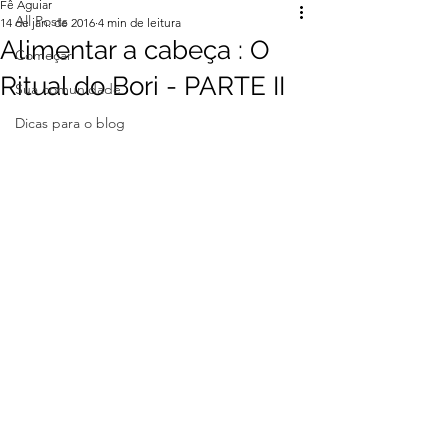
Fê Aguiar
All Posts
14 de jan. de 2016
4 min de leitura
Alimentar a cabeça : O
Começar
Ritual do Bori - PARTE II
Sua comunidade
Dicas para o blog