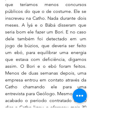
que teríamos menos concursos 
públicos do que o de costume. Ele se 
inscreveu na Catho. Nada durante dois 
meses. A Ìyá e o Bàbá disseram que 
seria bom ele fazer um Bori. E no caso 
dele também foi detectado em um 
jogo de búzios, que deveria ser feito 
um ebó, para equilibrar uma energia 
que estava com deficiência, digamos 
assim. O Bori e o ebó foram feitos. 
Menos de duas semanas depois, uma 
empresa entrou em contato através da 
Catho chamando ele para uma 
entrevista para Geólogo. Mesmo tendo 
acabado o período contratado de 60 
dias a Catho ligou e ofereceu mais 30 
dias de bônus. O trabalho  não exigia 
experiência e ainda pagava bem. Ele foi 
chamado para a empresa e descobriu 