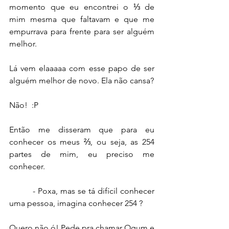
momento que eu encontrei o ⅓ de 
mim mesma que faltavam e que me 
empurrava para frente para ser alguém 
melhor.
Lá vem elaaaaa com esse papo de ser 
alguém melhor de novo. Ela não cansa?
Não!  :P
Então me disseram que para eu 
conhecer os meus ⅔, ou seja, as 254 
partes de mim, eu preciso me 
conhecer.
         - Poxa, mas se tá difícil conhecer 
uma pessoa, imagina conhecer 254 ?
Quero não ó! Pede pra chamar Ogum e 