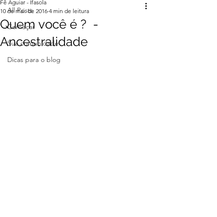
Fê Aguiar - Ifasola
All Posts
10 de mai. de 2016
4 min de leitura
Quem você é ? -
Começar
Ancestralidade
Sua comunidade
Dicas para o blog