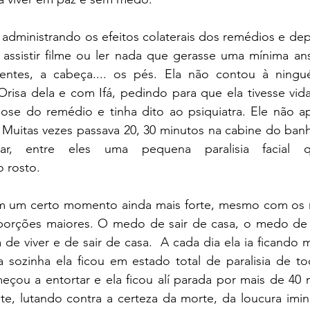
administrando os efeitos colaterais dos remédios e dep
 assistir filme ou ler nada que gerasse uma mínima ans
ntes, a cabeça.... os pés. Ela não contou à ningué
risa dela e com Ifá, pedindo para que ela tivesse vida
ose do remédio e tinha dito ao psiquiatra. Ele não apr
? Muitas vezes passava 20, 30 minutos na cabine do ban
ar, entre eles uma pequena paralisia facial q
 rosto.
em um certo momento ainda mais forte, mesmo com os r
orções maiores. O medo de sair de casa, o medo de v
de viver e de sair de casa.  A cada dia ela ia ficando ma
sozinha ela ficou em estado total de paralisia de t
çou a entortar e ela ficou alí parada por mais de 40 m
te, lutando contra a certeza da morte, da loucura imin