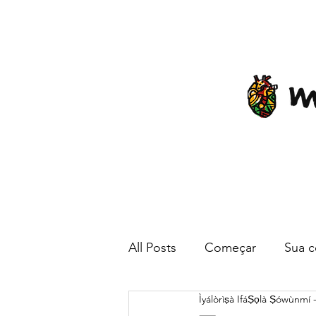
All Posts
Começar
Sua 
Ìyálòrìṣà IfáṢọlà Ṣówùnmí 