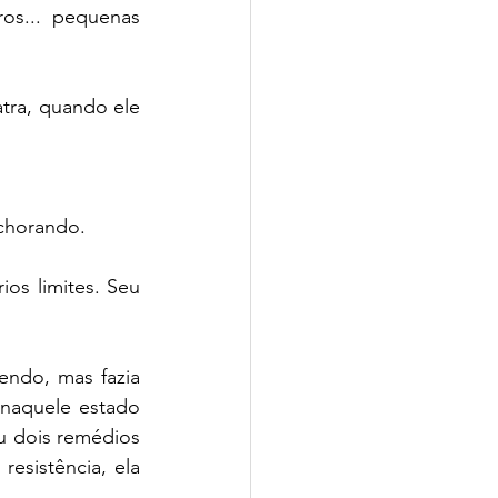
os... pequenas 
ra, quando ele 
 chorando.
s limites. Seu 
ndo, mas fazia 
naquele estado 
u dois remédios 
esistência, ela 