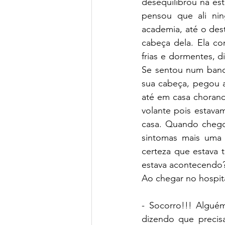
desequilibrou na est
pensou que ali ning
academia, até o dest
cabeça dela. Ela co
frias e dormentes, d
Se sentou num banc
sua cabeça, pegou a
até em casa chorand
volante pois estava
casa. Quando chego
sintomas mais uma v
certeza que estava 
estava acontecendo?
Ao chegar no hospit
- Socorro!!! Alguém
dizendo que precis