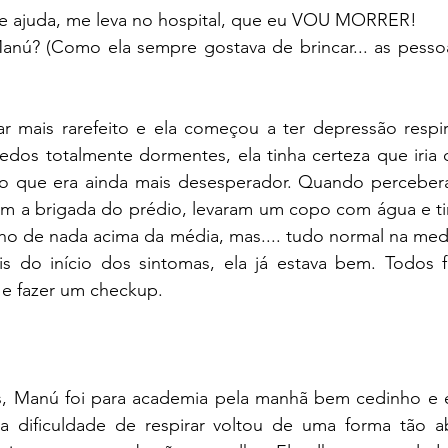
me ajuda, me leva no hospital, que eu VOU MORRER!
Manú? (Como ela sempre gostava de brincar... as pesso
r mais rarefeito e ela começou a ter depressão respira
dos totalmente dormentes, ela tinha certeza que iria d
 o que era ainda mais desesperador. Quando perceber
am a brigada do prédio, levaram um copo com água e tir
ho de nada acima da média, mas.... tudo normal na medi
s do início dos sintomas, ela já estava bem. Todos fa
e fazer um checkup.
, Manú foi para academia pela manhã bem cedinho e e
a dificuldade de respirar voltou de uma forma tão ab