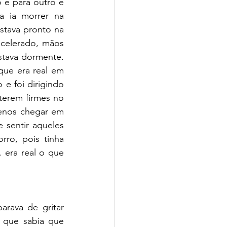
 e para outro e 
a ia morrer na 
stava pronto na 
acelerado, mãos 
stava dormente. 
e era real em 
 foi dirigindo 
erem firmes no 
enos chegar em 
sentir aqueles 
ro, pois tinha 
 era real o que 
rava de gritar 
que sabia que 