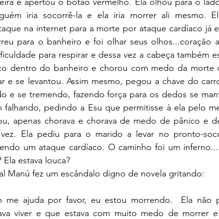
eira e apertou o botão vermelho. Ela olhou para o lado
uém iria socorrê-la e ela iria morrer ali mesmo. El
aque na internet para a morte por ataque cardíaco já e
rreu para o banheiro e foi olhar seus olhos...coração 
ificuldade para respirar e dessa vez a cabeça também e
o dentro do banheiro e chorou com medo da morte qu
r e se levantou. Assim mesmo, pegou a chave do carro e
o e se tremendo, fazendo força para os dedos se mant
m falhando, pedindo a Esu que permitisse à ela pelo m
u, apenas chorava e chorava de medo de pânico e de 
ez. Ela pediu para o marido a levar no pronto-socor
tendo um ataque cardíaco. O caminho foi um inferno....
 Ela estava louca?
al Manú fez um escândalo digno de novela gritando:
 me ajuda por favor, eu estou morrendo.  Ela não pa
ava viver e que estava com muito medo de morrer e 