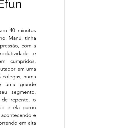
Efun
vam 40 minutos 
ho. Manú, tinha 
pressão, com a 
odutividade e 
m cumpridos.  
putador em uma 
5 colegas, numa 
e uma grande 
eu segmento, 
 de repente, o 
o e ela parou 
 acontecendo e 
rrendo em alta 