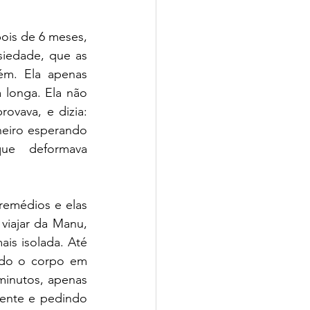
ois de 6 meses, 
iedade, que as 
m. Ela apenas 
 longa. Ela não 
ovava, e dizia: 
heiro esperando 
ue deformava 
emédios e elas 
iajar da Manu, 
is isolada. Até 
odo o corpo em 
inutos, apenas 
ente e pedindo 