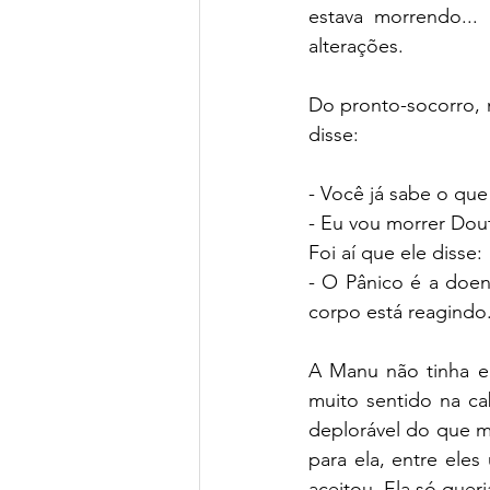
estava morrendo...
alterações.
Do pronto-socorro, 
disse:
- Você já sabe o qu
- Eu vou morrer Dout
Foi aí que ele disse: 
- O Pânico é a doen
corpo está reagindo
A Manu não tinha e
muito sentido na ca
deplorável do que m
para ela, entre eles
aceitou. Ela só quer