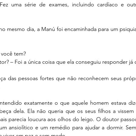
 Fez uma série de exames, incluindo cardíaco e outr
no mesmo dia, a Manú foi encaminhada para um psiquiat
e você tem?
or? – Foi a única coisa que ela conseguiu responder já
ça das pessoas fortes que não reconhecem seus próprio
.
ntendido exatamente o que aquele homem estava dize
beça dela. Ela não queria que os seus filhos a vissem 
ais parecia loucura aos olhos do leigo. O doutor passo
 um ansiolítico e um remédio para ajudar a dormir. Sem r
ia viver em paz e sem medo.