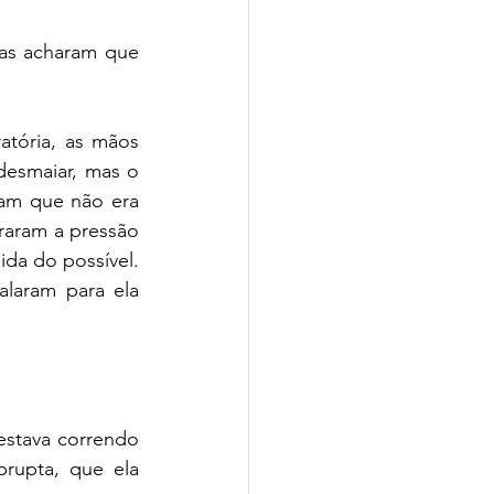
as acharam que 
tória, as mãos 
esmaiar, mas o 
am que não era 
aram a pressão 
da do possível. 
laram para ela 
stava correndo 
rupta, que ela 