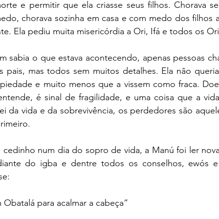
 morte e permitir que ela criasse seus filhos. Chorava s
edo, chorava sozinha em casa e com medo dos filhos a
e. Ela pediu muita misericórdia a Ori, Ifá e todos os Ori
m sabia o que estava acontecendo, apenas pessoas chav
 pais, mas todos sem muitos detalhes. Ela não queria 
 piedade e muito menos que a vissem como fraca. Doe
ntende, é sinal de fragilidade, e uma coisa que a vida
lei da vida e da sobrevivência, os perdedores são aque
rimeiro.
 cedinho num dia do sopro de vida, a Manú foi ler nova
diante do igba e dentre todos os conselhos, ewós e p
se:
em Obatalá para acalmar a cabeça”