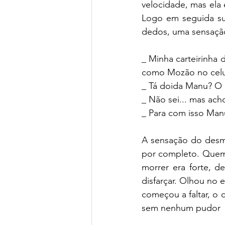
velocidade, mas ela
Logo em seguida su
dedos, uma sensação 
_ Minha carteirinha 
como Mozão no celul
_ Tá doida Manu? O 
_ Não sei... mas ach
_ Para com isso Manu
A sensação do desma
por completo. Quem 
morrer era forte, de
disfarçar. Olhou no 
começou a faltar, o 
sem nenhum pudor  