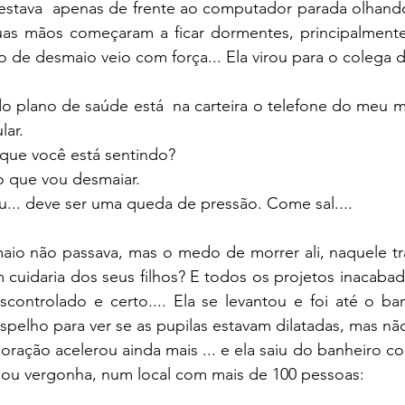
 estava  apenas de frente ao computador parada olhando
as mãos começaram a ficar dormentes, principalmente
de desmaio veio com força... Ela virou para o colega d
do plano de saúde está  na carteira o telefone do meu ma
ar.
que você está sentindo?
o que vou desmaiar.
... deve ser uma queda de pressão. Come sal....
io não passava, mas o medo de morrer ali, naquele tr
cuidaria dos seus filhos? E todos os projetos inacaba
scontrolado e certo.... Ela se levantou e foi até o ba
espelho para ver se as pupilas estavam dilatadas, mas não
coração acelerou ainda mais ... e ela saiu do banheiro co
ou vergonha, num local com mais de 100 pessoas: