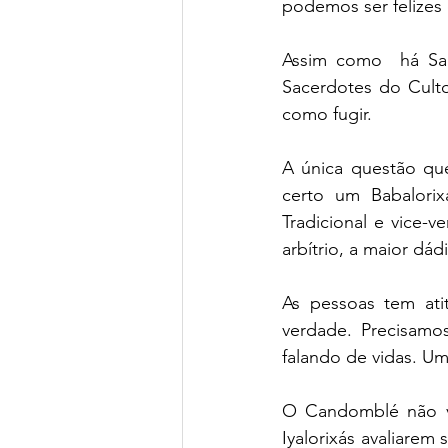
podemos ser felizes
Assim como  há Sa
Sacerdotes do Cult
como fugir.
A única questão que
certo um Babalorix
Tradicional e vice-v
arbítrio, a maior d
As pessoas tem at
verdade. Precisamo
falando de vidas. U
O Candomblé não vai
Iyalorixás avaliarem