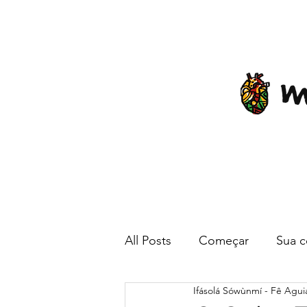
All Posts
Começar
Sua 
Ifásolá Sówùnmí - Fê Agui