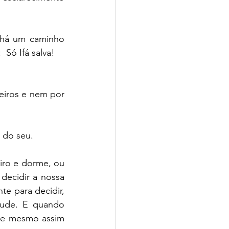
há um caminho 
 Só Ifá salva!
eiros e nem por 
 do seu.
ro e dorme, ou 
ecidir a nossa 
e para decidir, 
ude. E quando 
 e mesmo assim 