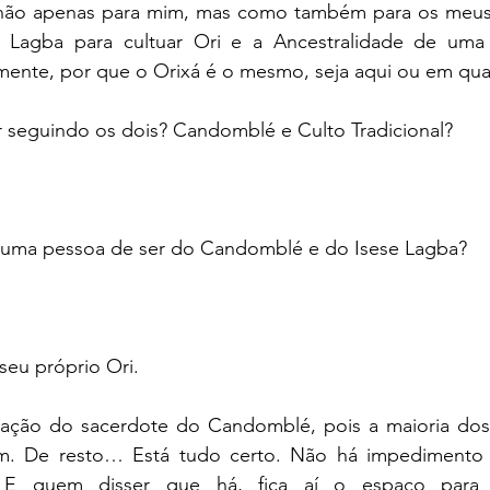
 não apenas para mim, mas como também para os meus
e Lagba para cultuar Ori e a Ancestralidade de uma
mente, por que o Orixá é o mesmo, seja aqui ou em qual
r seguindo os dois? Candomblé e Culto Tradicional?
 uma pessoa de ser do Candomblé e do Isese Lagba?
 seu próprio Ori.
tação do sacerdote do Candomblé, pois a maioria dos
m. De resto… Está tudo certo. Não há impedimento 
 E quem disser que há, fica aí o espaço para e