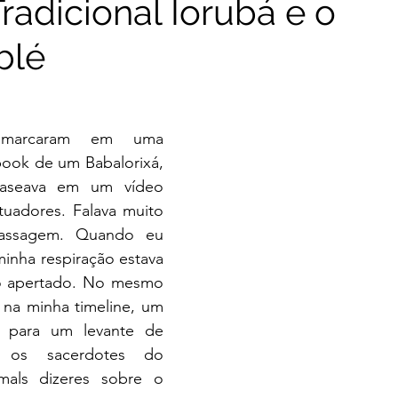
radicional Iorubá e o
blé
marcaram em uma 
ook de um Babalorixá, 
aseava em um vídeo 
tuadores. Falava muito 
assagem. Quando eu 
 minha respiração estava 
o apertado. No mesmo 
na minha timeline, um 
para um levante de 
a os sacerdotes do 
ls dizeres sobre o 