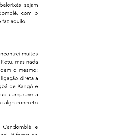
alorixás sejam 
domblé, com o 
 faz aquilo.
contrei muitos 
Ketu, mas nada 
ndem o mesmo: 
igação direta a 
bá de Xangô e 
ue comprove a 
u algo concreto 
o Candomblé, e 
al, já foram do 