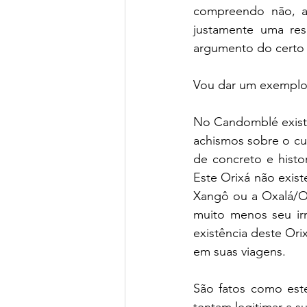
compreendo não, ap
justamente uma re
argumento do certo e
Vou dar um exemplo
No Candomblé existe
achismos sobre o cu
de concreto e hist
Este Orixá não exist
Xangô ou a Oxalá/O
muito menos seu ir
existência deste Ori
em suas viagens.
São fatos como est
tentam legitimar a s