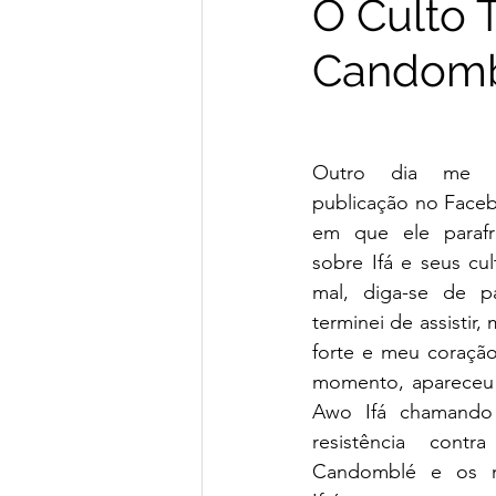
O Culto T
Candom
Outro dia me 
publicação no Faceb
em que ele parafr
sobre Ifá e seus cul
mal, diga-se de p
terminei de assistir,
forte e meu coraçã
momento, apareceu 
Awo Ifá chamando 
resistência contr
Candomblé e os ma