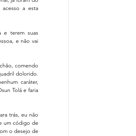
cesso a esta 
 e terem suas 
oa, e não vai  
 chão, comendo 
adril dolorido. 
nhum caráter, 
un Tolá e faria 
ra trás, eu não 
de um código de 
com o desejo de 