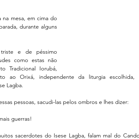
a na mesa, em cima do 
 parada, durante alguns 
 triste e de péssimo 
udes como estas não 
o Tradicional Iorubá, 
to ao Orixá, independente da liturgia escolhida, 
se Lagba.
essas pessoas, sacudi-las pelos ombros e lhes dizer:
ais guerras!
tos sacerdotes do Isese Lagba, falam mal do Candom