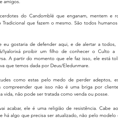
 e amigos.
cerdotes do Candomblé que enganam, mentem e ro
o Tradicional que fazem o mesmo. São todos humanos 
 eu gostaria de defender aqui, e de alertar a todos, 
á/Iyalorixá proibir um filho de conhecer o Culto a 
ersa. A partir do momento que ele faz isso, ele está toli
ádiva que temos dada por Deus/Eledunmare.
itudes como estas pelo medo de perder adeptos, es
s compreender que isso não é uma briga por cliente
ma vida, não pode ser tratada como venda ou posse.
 acabar, ele é uma religião de resistência. Cabe aos
 se há algo que precisa ser atualizado, não pelo modelo 