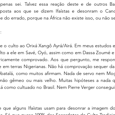
enas sei. Talvez essa reação deste e de outros Bab
sposta aos que se dizem Ifaístas e desonram o Can
 do errado, porque na África não existe isso, ou não se
:
 o culto ao Orixá Xangô Ayrá/Airá. Em meus estudos en
lto a ele em Savé, Oyó, assim como em Dassa Zoumé e 
oricamente comprovado. Aos que pergunto, me respo
e em terras Nigerianas. Não há comprovação sequer da l
batalá, como muitos afirmam. Nada de servo nem Mog
mão gêmeo ou mais velho. Muitas hipóteses a nada q
xá como cultuado no Brasil. Nem Pierre Verger consegui
e que alguns Ifaístas usam para desonrar a imagem d
ua. Só que quase 100% dos Sacerdotes do Culto Tradicion