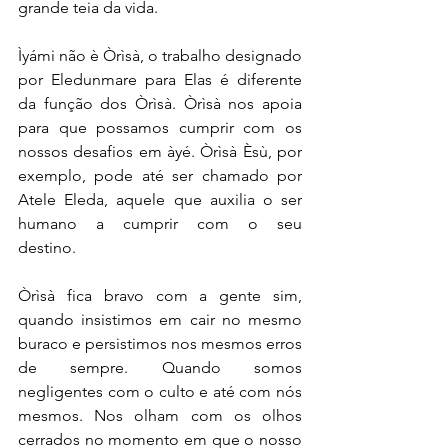
grande teia da vida.
Ìyámi não è Òrìsà, o trabalho designado 
por Eledunmare para Elas é diferente 
da função dos Òrìsà. Òrìsà nos apoia 
para que possamos cumprir com os 
nossos desafios em àyé. Òrìsà Èsù, por 
exemplo, pode até ser chamado por 
Atele Eleda, aquele que auxilia o ser 
humano a cumprir com o seu 
destino.    
Òrìsà fica bravo com a gente sim, 
quando insistimos em cair no mesmo 
buraco e persistimos nos mesmos erros 
de sempre. Quando somos 
negligentes com o culto e até com nós 
mesmos. Nos olham com os olhos 
cerrados no momento em que o nosso 