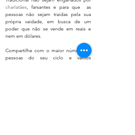
charlatães
, farsantes e para que  as 
pessoas não sejam traídas pela sua 
própria vaidade, em busca de um 
poder que não se vende em reais e 
nem em dólares. 
Compartilhe com o maior número de 
pessoas do seu ciclo e vamos 
promover o conhecimento para que o 
mínimo de pessoas não sejam 
enganadas.
Sugestão de texto sobre Ìyámi:
https://www.meucoracaoafricano.com/
post/2019/12/03/a-origem-do-
sofrimento-na-terra-iyami-eleye
.
Iya Ifasola Efungbemi