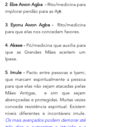
2
. 
Ebe Awon Agba  - 
Rito/medicina para 
implorar perdão para as Ajẹ.
3
. 
Eyonu Awon Agba - 
 Rito/medicina 
para que elas nos concedam favores.
4
. 
Akese -
 Pó/medicina que auxilia para 
que as Grandes Mães aceitem um 
Ipese.
5
. 
Imule - 
Pacto entre pessoas e Iyami, 
que marcam espiritualmente a pessoa 
para que elas não sejam atacadas pelas 
Mães Antigas,  e sim que sejam 
abençoadas e protegidas. Muitas vezes 
concede resistência espiritual. Existem 
níveis diferentes e incontáveis imule. 
Os mais avançados podem demorar até 
três dias e aumentam a intuição e a 