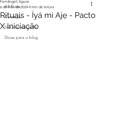
Fernângeli Aguiar
All Posts
6 de mar. de 2024
4 min de leitura
Rituais - Ìyá mi Ajẹ - Pacto
Começar
X Iniciação
Sua comunidade
Dicas para o blog