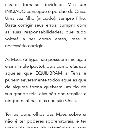
caráter torna-se duvidoso. Mas um 
INICIADO consegue o perdão de Òrìsà. 
Uma vez filho (iniciado), sempre filho. 
Basta corrigir seus erros, cumprir com 
as suas responsabilidades, que tudo 
voltará a ser como antes, mas é 
necessário corrigir. 
As Mães Antigas não possuem iniciação 
e sim imule (pacto), pois como elas são 
aquelas que EQUILIBRAM a Terra e 
punem severamente todos aqueles que 
de alguma forma quebram um fio de 
sua grande teia, elas não dão regalias a 
ninguém, afinal, elas não são Òrìsà. 
Ter os bons olhos das Mães sobre si 
não é ter poderes sobrenaturais, é ter 
uma vida longe de infortúnios e com 